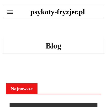
Skip
to
psykoty-fryzjer.pl
content
Blog
Najnowsze