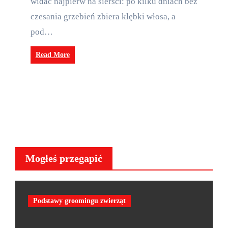
widać najpierw na sierści: po kilku dniach bez
czesania grzebień zbiera kłębki włosa, a
pod…
Read More
Mogłeś przegapić
Podstawy groomingu zwierząt