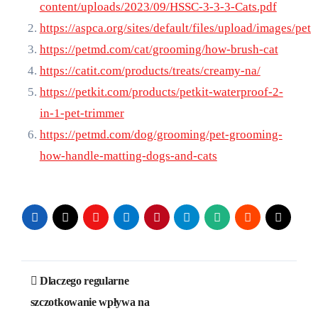
content/uploads/2023/09/HSSC-3-3-3-Cats.pdf
https://aspca.org/sites/default/files/upload/images/pe
https://petmd.com/cat/grooming/how-brush-cat
https://catit.com/products/treats/creamy-na/
https://petkit.com/products/petkit-waterproof-2-
in-1-pet-trimmer
https://petmd.com/dog/grooming/pet-grooming-
how-handle-matting-dogs-and-cats
Nawigacja
Dlaczego regularne
wpisu
szczotkowanie wpływa na