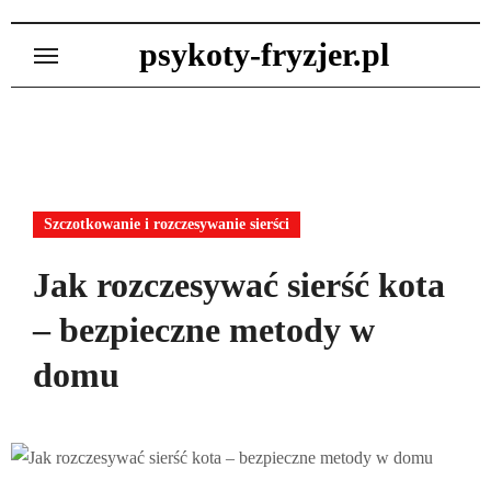
Skip
to
psykoty-fryzjer.pl
content
Szczotkowanie i rozczesywanie sierści
Jak rozczesywać sierść kota
– bezpieczne metody w
domu