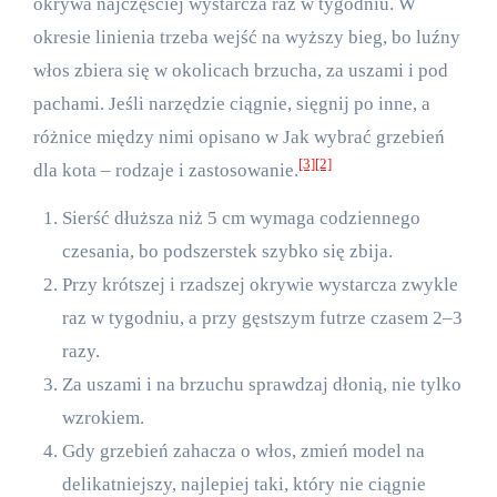
okrywa najczęściej wystarcza raz w tygodniu. W
okresie linienia trzeba wejść na wyższy bieg, bo luźny
włos zbiera się w okolicach brzucha, za uszami i pod
pachami. Jeśli narzędzie ciągnie, sięgnij po inne, a
różnice między nimi opisano w
Jak wybrać grzebień
[3]
[2]
dla kota – rodzaje i zastosowanie
.
Sierść dłuższa niż 5 cm wymaga codziennego
czesania, bo podszerstek szybko się zbija.
Przy krótszej i rzadszej okrywie wystarcza zwykle
raz w tygodniu, a przy gęstszym futrze czasem 2–3
razy.
Za uszami i na brzuchu sprawdzaj dłonią, nie tylko
wzrokiem.
Gdy grzebień zahacza o włos, zmień model na
delikatniejszy, najlepiej taki, który nie ciągnie