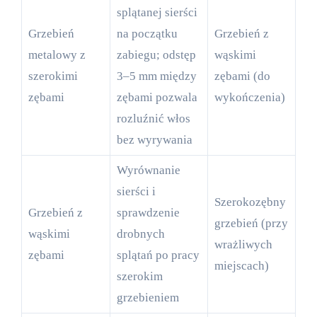
splątanej sierści
Grzebień
na początku
Grzebień z
metalowy z
zabiegu; odstęp
wąskimi
szerokimi
3–5 mm między
zębami (do
zębami
zębami pozwala
wykończenia)
rozluźnić włos
bez wyrywania
Wyrównanie
sierści i
Szerokozębny
Grzebień z
sprawdzenie
grzebień (przy
wąskimi
drobnych
wrażliwych
zębami
splątań po pracy
miejscach)
szerokim
grzebieniem