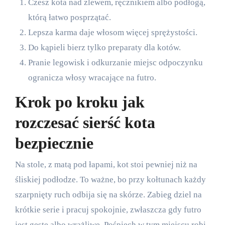
Czesz kota nad zlewem, ręcznikiem albo podłogą,
którą łatwo posprzątać.
Lepsza karma daje włosom więcej sprężystości.
Do kąpieli bierz tylko preparaty dla kotów.
Pranie legowisk i odkurzanie miejsc odpoczynku
ogranicza włosy wracające na futro.
Krok po kroku jak
rozczesać sierść kota
bezpiecznie
Na stole, z matą pod łapami, kot stoi pewniej niż na
śliskiej podłodze. To ważne, bo przy kołtunach każdy
szarpnięty ruch odbija się na skórze. Zabieg dziel na
krótkie serie i pracuj spokojnie, zwłaszcza gdy futro
jest gęste albo wrażliwe. Pośpiech w tym miejscu robi