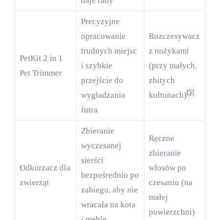
daje rady
Precyzyjne
opracowanie
Rozczesywacz
trudnych miejsc
z nożykami
PetKit 2 in 1
i szybkie
(przy małych,
Pet Trimmer
przejście do
zbitych
[5]
wygładzania
kołtunach)
futra
Zbieranie
Ręczne
wyczesanej
zbieranie
sierści
Odkurzacz dla
włosów po
bezpośrednio po
zwierząt
czesaniu (na
zabiegu, aby nie
małej
wracała na kota
powierzchni)
i meble