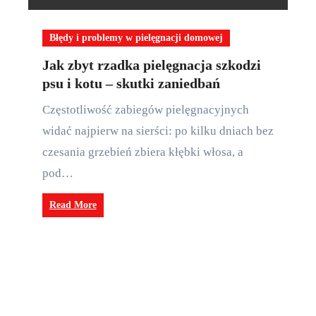
Błędy i problemy w pielęgnacji domowej
Jak zbyt rzadka pielęgnacja szkodzi
psu i kotu – skutki zaniedbań
Częstotliwość zabiegów pielęgnacyjnych
widać najpierw na sierści: po kilku dniach bez
czesania grzebień zbiera kłębki włosa, a
pod…
Read More