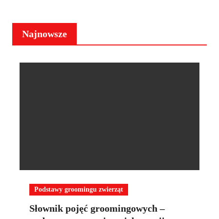
Najnowsze
Podstawy groomingu zwierząt
Słownik pojęć groomingowych –