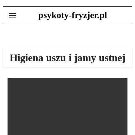
Skip
to
psykoty-fryzjer.pl
content
Higiena uszu i jamy ustnej