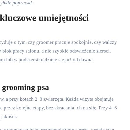
szybkie poprawki.
 kluczowe umiejętności
decyduje o tym, czy groomer pracuje spokojnie, czy walczy
blok pracy salonu, a nie szybkie odświeżenie sierści.
rą lub w podszerstku dzieje się już od dawna.
 grooming psa
w, a przy kotach 2, 3 zwierzęta. Każda wizyta obejmuje
e przez kolejne etapy, bez skracania ich na siłę. Przy 4–6
 jakości.
i groomer szybciej rozpoznaje typy sierści, ocenia stan