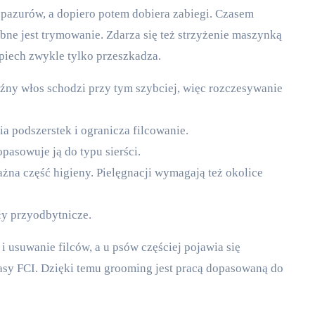
i pazurów, a dopiero potem dobiera zabiegi. Czasem
bne jest trymowanie. Zdarza się też strzyżenie maszynką
piech zwykle tylko przeszkadza.
Luźny włos schodzi przy tym szybciej, więc rozczesywanie
a podszerstek i ogranicza filcowanie.
asowuje ją do typu sierści.
żna część higieny. Pielęgnacji wymagają też okolice
ły przyodbytnicze.
 usuwanie filców, a u psów częściej pojawia się
asy FCI. Dzięki temu grooming jest pracą dopasowaną do