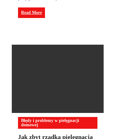
Read More
Błędy i problemy w pielęgnacji
domowej
Jak zbyt rzadka pielęgnacja