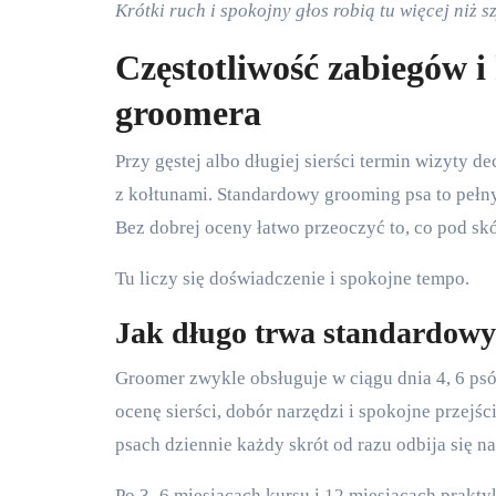
Krótki ruch i spokojny głos robią tu więcej niż 
Częstotliwość zabiegów i
groomera
Przy gęstej albo długiej sierści termin wizyty 
z kołtunami. Standardowy grooming psa to pełny 
Bez dobrej oceny łatwo przeoczyć to, co pod skó
Tu liczy się doświadczenie i spokojne tempo.
Jak długo trwa standardowy
Groomer zwykle obsługuje w ciągu dnia 4, 6 psó
ocenę sierści, dobór narzędzi i spokojne przejści
psach dziennie każdy skrót od razu odbija się na
Po 3–6 miesiącach kursu i 12 miesiącach praktyk