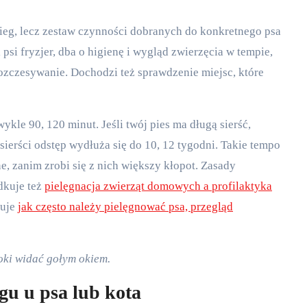
bieg, lecz zestaw czynności dobranych do konkretnego psa
i psi fryzjer, dba o higienę i wygląd zwierzęcia w tempie,
rozczesywanie. Dochodzi też sprawdzenie miejsc, które
wykle 90, 120 minut. Jeśli twój pies ma długą sierść,
j sierści odstęp wydłuża się do 10, 12 tygodni. Takie tempo
e, zanim zrobi się z nich większy kłopot. Zasady
dkuje też
pielęgnacja zwierząt domowych a profilaktyka
suje
jak często należy pielęgnować psa, przegląd
włoki widać gołym okiem.
gu u psa lub kota