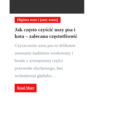
Higiena uszu i jamy ustnej
Jak często czyścić uszy psa i
kota – zalecana częstotliwość
Czyszczenie uszu psa to delikatne
usuwanie nadmiaru woskowiny i
brudu z zewnętrznej części
przewodu słuchowego, bez
wchodzenia głęboko…
Read More