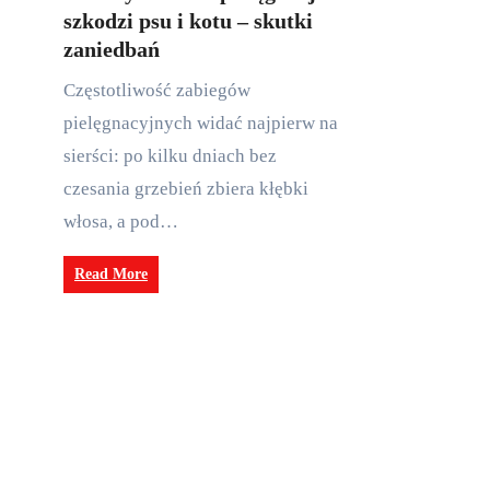
szkodzi psu i kotu – skutki
zaniedbań
Częstotliwość zabiegów
pielęgnacyjnych widać najpierw na
sierści: po kilku dniach bez
czesania grzebień zbiera kłębki
włosa, a pod…
Read More