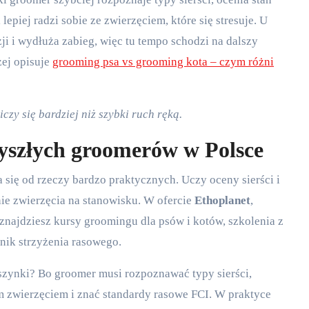
lepiej radzi sobie ze zwierzęciem, które się stresuje. U
i i wydłuża zabieg, więc tu tempo schodzi na dalszy
zej opisuje
grooming psa vs grooming kota – czym różni
czy się bardziej niż szybki ruch ręką.
zyszłych groomerów w Polsce
się od rzeczy bardzo praktycznych. Uczy oceny sierści i
ie zwierzęcia na stanowisku. W ofercie
Ethoplanet
,
najdziesz kursy groomingu dla psów i kotów, szkolenia z
hnik strzyżenia rasowego.
aszynki? Bo groomer musi rozpoznawać typy sierści,
ym zwierzęciem i znać standardy rasowe FCI. W praktyce