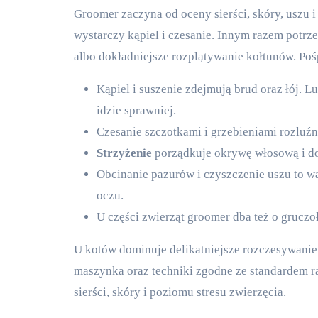
Groomer zaczyna od oceny sierści, skóry, uszu 
wystarczy kąpiel i czesanie. Innym razem potrze
albo dokładniejsze rozplątywanie kołtunów. Poś
Kąpiel i suszenie zdejmują brud oraz łój. 
idzie sprawniej.
Czesanie szczotkami i grzebieniami rozluźni
Strzyżenie
porządkuje okrywę włosową i dop
Obcinanie pazurów i czyszczenie uszu to wa
oczu.
U części zwierząt groomer dba też o gruczo
U kotów dominuje delikatniejsze rozczesywanie i
maszynka oraz techniki zgodne ze standardem r
sierści, skóry i poziomu stresu zwierzęcia.