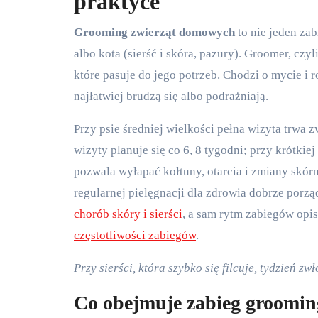
praktyce
Grooming zwierząt domowych
to nie jeden za
albo kota (sierść i skóra, pazury). Groomer, czyl
które pasuje do jego potrzeb. Chodzi o mycie i 
najłatwiej brudzą się albo podrażniają.
Przy psie średniej wielkości pełna wizyta trwa z
wizyty planuje się co 6, 8 tygodni; przy krótkie
pozwala wyłapać kołtuny, otarcia i zmiany skórn
regularnej pielęgnacji dla zdrowia dobrze porzą
chorób skóry i sierści
, a sam rytm zabiegów opi
częstotliwości zabiegów
.
Przy sierści, która szybko się filcuje, tydzień z
Co obejmuje zabieg groomin