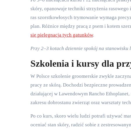
skóry, opanowuje techniki strzyżenia rasowego i 
ras szorstkowłosych trymowanie wymaga precyzj
plan. Różnice między pracą z psem i kotem szer
się pielęgnacja tych gatunków
.
Przy 2–3 kotach dziennie spokój na stanowisku li
Szkolenia i kursy dla pr
W Polsce szkolenie groomerskie zwykle zaczyna 
pracy ze skórą. Dochodzi bezpieczne prowadzen
działającej w Lawendowym Rancho Ethoplanet, z
zakresu dobrostanu zwierząt oraz warsztaty tec
Po co kurs, skoro wielu ludzi potrafi używać m
oceniać stan skóry, radzić sobie z zestresowan