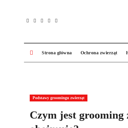
Skip
to
content
Strona główna
Ochrona zwierząt
H
Podstawy groomingu zwierząt
Czym jest grooming 